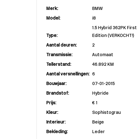
Merk:
BMW
Model:
i8
1.5 Hybrid 362PK First
Type:
Edition (VERKOCHT!)
Aantal deuren:
2
Transmissie:
Automaat
Tellerstand:
46.892 KM
Aantal versnellingen:
6
Bouwjaar:
07-01-2015
Brandstof:
Hybride
Prijs:
€ 1
Kleur:
Sophistograu
Interieur:
Beige
Bekleding:
Leder