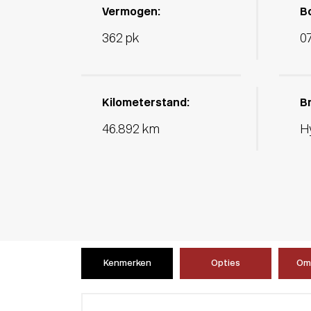
Vermogen:
B
362 pk
0
Kilometerstand:
B
46.892 km
H
Kenmerken
Opties
Oms