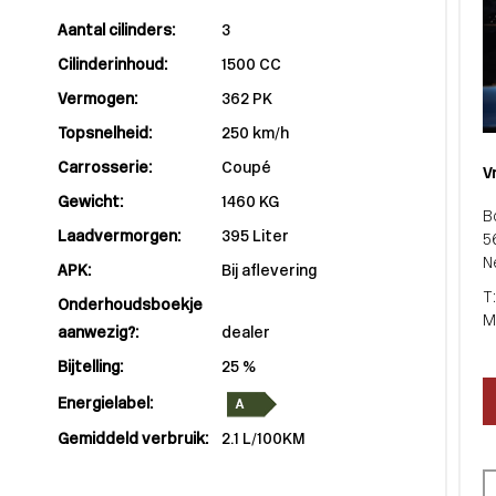
Aantal cilinders:
3
Cilinderinhoud:
1500 CC
Vermogen:
362 PK
Topsnelheid:
250 km/h
Carrosserie:
Coupé
V
Gewicht:
1460 KG
B
Laadvermorgen:
395 Liter
5
N
APK:
Bij aflevering
T
Onderhoudsboekje
M
aanwezig?:
dealer
Bijtelling:
25 %
Energielabel:
Gemiddeld verbruik:
2.1 L/100KM