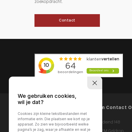
zoekopdracht.
Contact
We gebruiken cookies,
wil je dat?
Menu Items
Neem Contact 
Cookies zijn kleine tekstbestanden met
informatie erin. Die plaatsen we kort op je
Bogardeind 148
HOME
apparaat. Zo zien we bijvoorbeeld welke
pagina’s je zag, waar je afhaakte en wat je
DIENSTEN
5664 EM Geldrop