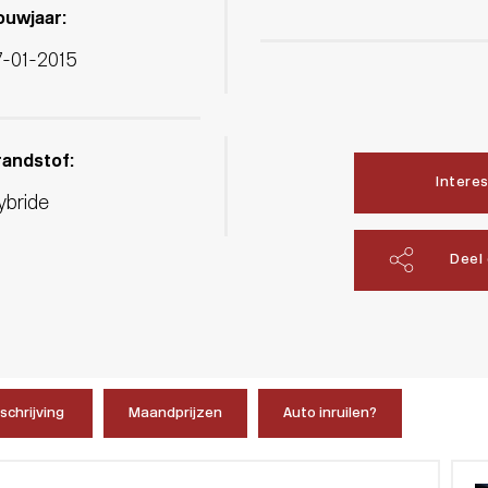
ouwjaar:
7-01-2015
randstof:
Intere
ybride
Deel
chrijving
Maandprijzen
Auto inruilen?