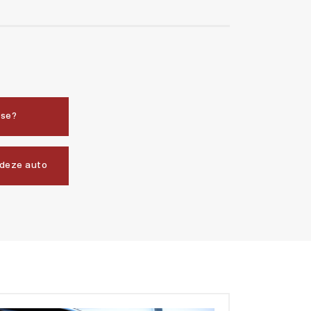
sse?
 deze auto