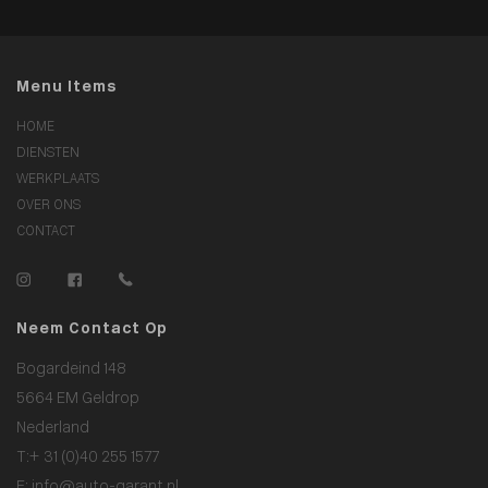
Menu Items
HOME
DIENSTEN
WERKPLAATS
OVER ONS
CONTACT
Neem Contact Op
Bogardeind 148
5664 EM Geldrop
Nederland
T:
+ 31 (0)40 255 1577
E:
info@auto-garant.nl