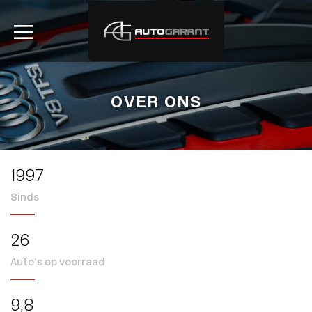
OVER ONS
1997
Sinds
26
Auto’s op voorraad
9
,8