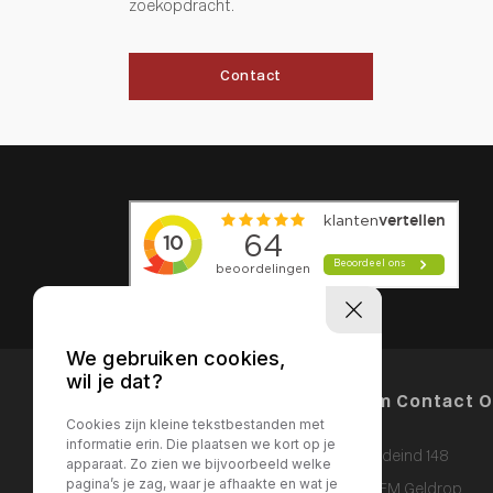
zoekopdracht.
Contact
We gebruiken cookies,
wil je dat?
Menu Items
Neem Contact 
Cookies zijn kleine tekstbestanden met
informatie erin. Die plaatsen we kort op je
Bogardeind 148
HOME
apparaat. Zo zien we bijvoorbeeld welke
pagina’s je zag, waar je afhaakte en wat je
DIENSTEN
5664 EM Geldrop