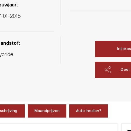
ouwjaar:
7-01-2015
randstof:
Intere
ybride
Deel
chrijving
Maandprijzen
Auto inruilen?