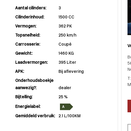
Aantal cilinders:
3
Cilinderinhoud:
1500 CC
Vermogen:
362 PK
Topsnelheid:
250 km/h
Carrosserie:
Coupé
V
Gewicht:
1460 KG
B
Laadvermorgen:
395 Liter
5
N
APK:
Bij aflevering
T
Onderhoudsboekje
M
aanwezig?:
dealer
Bijtelling:
25 %
Energielabel:
Gemiddeld verbruik:
2.1 L/100KM