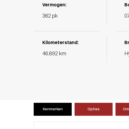
Vermogen:
B
362 pk
0
Kilometerstand:
B
46.892 km
H
Kenmerken
Opties
Oms