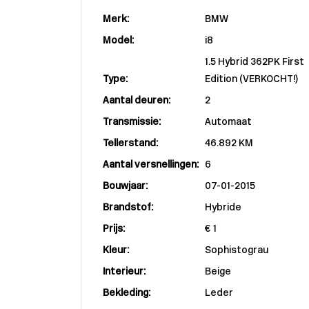
Merk:
BMW
Model:
i8
1.5 Hybrid 362PK First
Type:
Edition (VERKOCHT!)
Aantal deuren:
2
Transmissie:
Automaat
Tellerstand:
46.892 KM
Aantal versnellingen:
6
Bouwjaar:
07-01-2015
Brandstof:
Hybride
Prijs:
€ 1
Kleur:
Sophistograu
Interieur:
Beige
Bekleding:
Leder