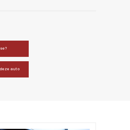
sse?
 deze auto