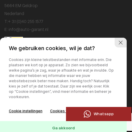
5664 EM Geldrop
Nederland
T:
+ 31 (0)40 255 1577
E:
info@auto-garant.nl
We gebruiken cookies, wil je dat?
Openingstijden
Cookies zijn kleine tekstbestanden met informatie erin. Die
plaatsen we kort op je apparaat. Zo zien we bijvoorbeeld
Showroom
welke pagina’s je zag, waar je afhaakte en wat je invulde. Op
Ma / Vr: 09:00 - 18:00
die manier hebben wij informatie waar we jouw
websitebezoek beter mee maken. Handig toch? Natuurlijk
Za: 10:00 - 17:00
kies je zelf of je dat toestaat. Daar zijn we eerlijk over. Klik
Zo: gesloten
op “Cookie instellingen”, vind meer informatie en beheer je
voorkeuren.
Werkplaats
Cookie instellingen
Cookies weigeren
Ma / Vr: 09:00 - 17:00
Whatsapp
Ga akkoord