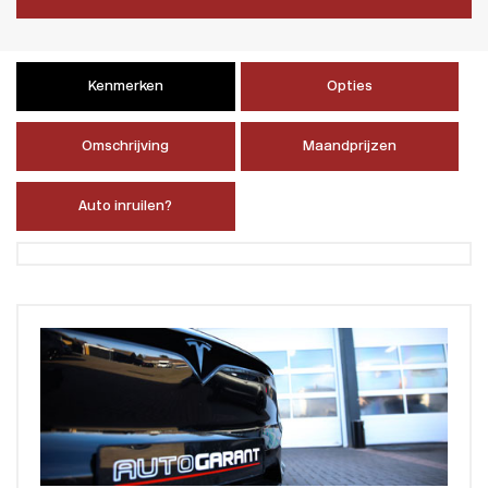
Kenmerken
Opties
Omschrijving
Maandprijzen
Auto inruilen?