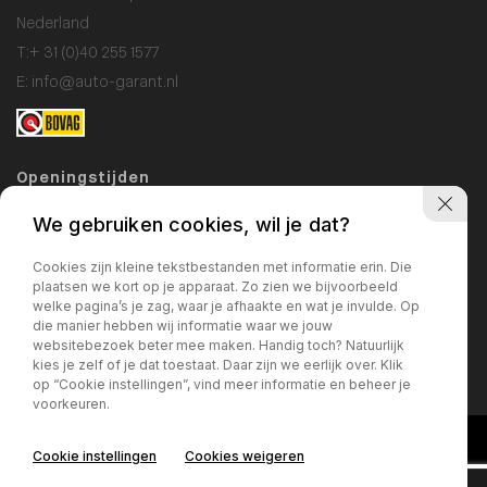
Nederland
T:
+ 31 (0)40 255 1577
E:
info@auto-garant.nl
Openingstijden
Showroom
We gebruiken cookies, wil je dat?
Ma / Vr: 09:00 - 18:00
Cookies zijn kleine tekstbestanden met informatie erin. Die
Za: 10:00 - 17:00
plaatsen we kort op je apparaat. Zo zien we bijvoorbeeld
welke pagina’s je zag, waar je afhaakte en wat je invulde. Op
Zo: gesloten
die manier hebben wij informatie waar we jouw
websitebezoek beter mee maken. Handig toch? Natuurlijk
Werkplaats
kies je zelf of je dat toestaat. Daar zijn we eerlijk over. Klik
Ma / Vr: 09:00 - 17:00
op “Cookie instellingen”, vind meer informatie en beheer je
voorkeuren.
Cookie instellingen
Cookies weigeren