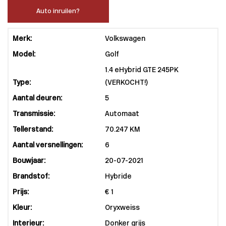
Auto inruilen?
Merk:
Volkswagen
Model:
Golf
1.4 eHybrid GTE 245PK
Type:
(VERKOCHT!)
Aantal deuren:
5
Transmissie:
Automaat
Tellerstand:
70.247 KM
Aantal versnellingen:
6
Bouwjaar:
20-07-2021
Brandstof:
Hybride
Prijs:
€ 1
Kleur:
Oryxweiss
Interieur:
Donker grijs