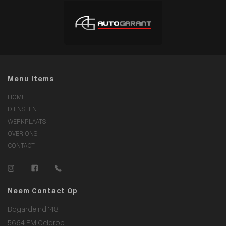
Menu Items
HOME
DIENSTEN
WERKPLAATS
OVER ONS
CONTACT
Neem Contact Op
Bogardeind 148
5664 EM Geldrop