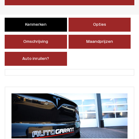
Kenmerken
Opties
Omschrijving
Maandprijzen
Auto inruilen?