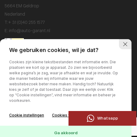
5664 EM Geldrop
Nederland
T:
+ 31 (0)40 255 1577
E:
info@auto-garant.nl
We gebruiken cookies, wil je dat?
Openingstijden
Cookies zijn kleine tekstbestanden met informatie erin. Die
plaatsen we kort op je apparaat. Zo zien we bijvoorbeeld
Showroom
welke pagina’s je zag, waar je afhaakte en wat je invulde. Op
Ma / Vr: 09:00 - 18:00
die manier hebben wij informatie waar we jouw
websitebezoek beter mee maken. Handig toch? Natuurlijk
Za: 10:00 - 17:00
kies je zelf of je dat toestaat. Daar zijn we eerlijk over. Klik
Zo: gesloten
op “Cookie instellingen”, vind meer informatie en beheer je
voorkeuren.
Werkplaats
Cookie instellingen
Cookies weigeren
Ma / Vr: 09:00 - 17:00
Whatsapp
Ga akkoord