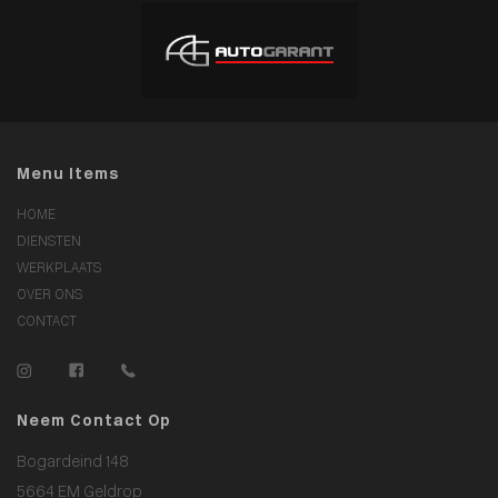
Menu Items
HOME
DIENSTEN
WERKPLAATS
OVER ONS
CONTACT
Neem Contact Op
Bogardeind 148
5664 EM Geldrop