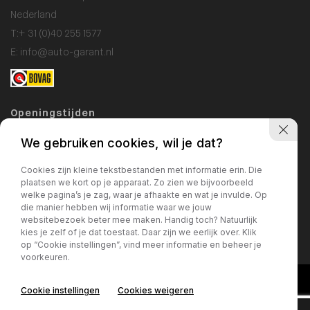
Nederland
T:
+ 31 (0)40 255 1577
E:
info@auto-garant.nl
Openingstijden
Showroom
We gebruiken cookies, wil je dat?
Ma / Vr: 09:00 - 18:00
Cookies zijn kleine tekstbestanden met informatie erin. Die
Za: 10:00 - 17:00
plaatsen we kort op je apparaat. Zo zien we bijvoorbeeld
welke pagina’s je zag, waar je afhaakte en wat je invulde. Op
Zo: gesloten
die manier hebben wij informatie waar we jouw
websitebezoek beter mee maken. Handig toch? Natuurlijk
Werkplaats
kies je zelf of je dat toestaat. Daar zijn we eerlijk over. Klik
Ma / Vr: 09:00 - 17:00
op “Cookie instellingen”, vind meer informatie en beheer je
voorkeuren.
Cookie instellingen
Cookies weigeren