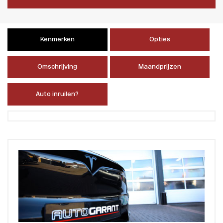
Kenmerken
Opties
Omschrijving
Maandprijzen
Auto inruilen?