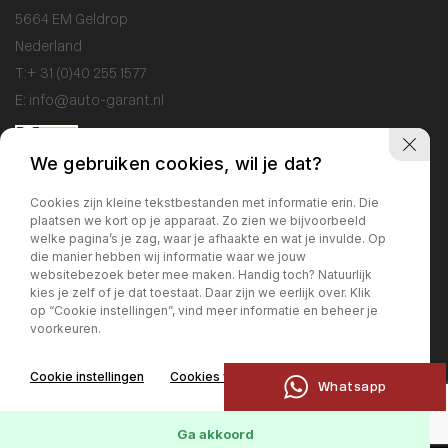
5664 EM Geldrop
Nederland
T:
+ 31 (0)40 255 1577
E:
info@auto-garant.nl
We gebruiken cookies, wil je dat?
Openingstijden
Cookies zijn kleine tekstbestanden met informatie erin. Die
plaatsen we kort op je apparaat. Zo zien we bijvoorbeeld
Showroom
welke pagina’s je zag, waar je afhaakte en wat je invulde. Op
Ma / Vr: 09:00 - 18:00
die manier hebben wij informatie waar we jouw
websitebezoek beter mee maken. Handig toch? Natuurlijk
Za: 10:00 - 17:00
kies je zelf of je dat toestaat. Daar zijn we eerlijk over. Klik
Zo: gesloten
op “Cookie instellingen”, vind meer informatie en beheer je
voorkeuren.
Werkplaats
Cookie instellingen
Cookies weigeren
Ma / Vr: 09:00 - 17:00
Whatsapp
Ga akkoord