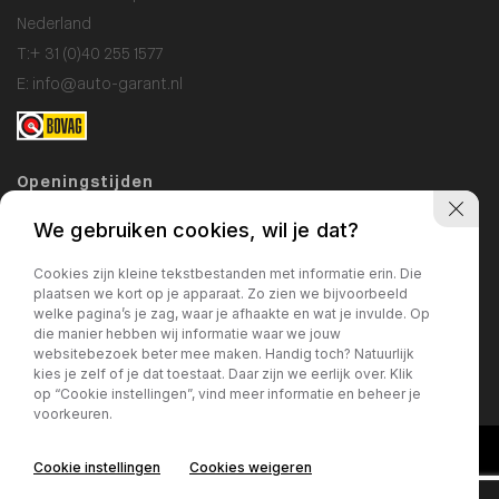
Nederland
T:
+ 31 (0)40 255 1577
E:
info@auto-garant.nl
Openingstijden
Showroom
We gebruiken cookies, wil je dat?
Ma / Vr: 09:00 - 18:00
Cookies zijn kleine tekstbestanden met informatie erin. Die
Za: 10:00 - 17:00
plaatsen we kort op je apparaat. Zo zien we bijvoorbeeld
welke pagina’s je zag, waar je afhaakte en wat je invulde. Op
Zo: gesloten
die manier hebben wij informatie waar we jouw
websitebezoek beter mee maken. Handig toch? Natuurlijk
Werkplaats
kies je zelf of je dat toestaat. Daar zijn we eerlijk over. Klik
Ma / Vr: 09:00 - 17:00
op “Cookie instellingen”, vind meer informatie en beheer je
voorkeuren.
Cookie instellingen
Cookies weigeren