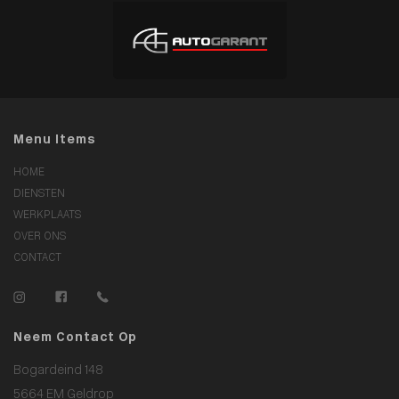
Menu Items
HOME
DIENSTEN
WERKPLAATS
OVER ONS
CONTACT
Neem Contact Op
Bogardeind 148
5664 EM Geldrop