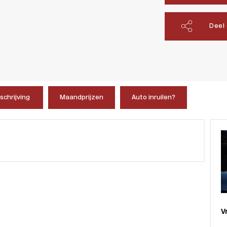
Deel
chrijving
Maandprijzen
Auto inruilen?
V