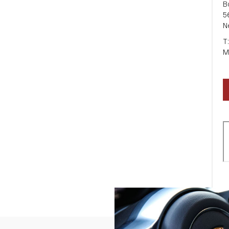
B
5
N
T
M