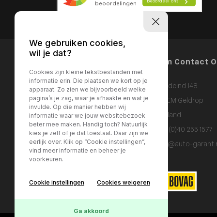
We gebruiken cookies,
wil je dat?
Menu Items
Neem Contact 
Cookies zijn kleine tekstbestanden met
informatie erin. Die plaatsen we kort op je
Bogardeind 148
HOME
apparaat. Zo zien we bijvoorbeeld welke
pagina’s je zag, waar je afhaakte en wat je
DIENSTEN
5664 EM Geldrop
invulde. Op die manier hebben wij
WERKPLAATS
Nederland
informatie waar we jouw websitebezoek
beter mee maken. Handig toch? Natuurlijk
OVER ONS
T:
+ 31 (0)40 255 1577
kies je zelf of je dat toestaat. Daar zijn we
CONTACT
eerlijk over. Klik op “Cookie instellingen”,
E:
info@auto-garant.
vind meer informatie en beheer je
voorkeuren.
Cookie instellingen
Cookies weigeren
Ga akkoord